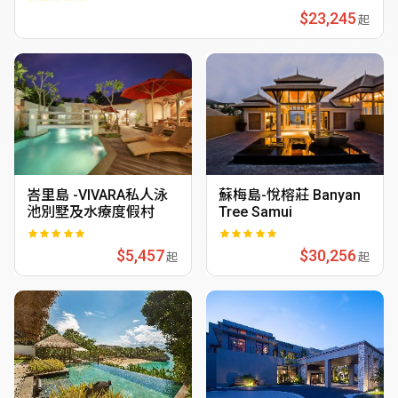
$23,245
起
峇里島 -VIVARA私人泳
蘇梅島-悅榕莊 Banyan
池別墅及水療度假村
Tree Samui
$5,457
$30,256
起
起