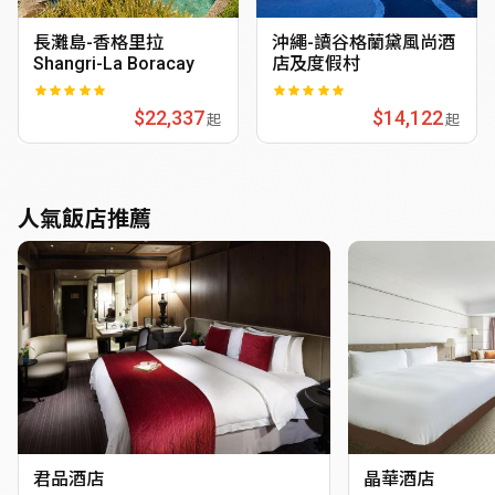
長灘島-香格里拉
沖繩-讀谷格蘭黛風尚酒
Shangri-La Boracay
店及度假村
$22,337
$14,122
起
起
人氣飯店推薦
君品酒店
晶華酒店